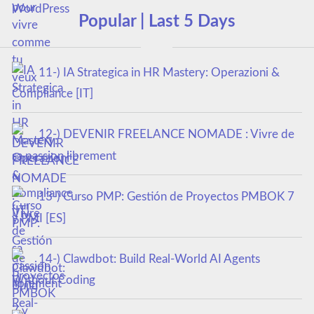
Popular | Last 5 Days
11-) IA Strategica in HR Mastery: Operazioni &
Compliance [IT]
12-) DEVENIR FREELANCE NOMADE : Vivre de
sa passion librement
13-) Curso PMP: Gestión de Proyectos PMBOK 7
y PMI [ES]
14-) Clawdbot: Build Real-World AI Agents
Without Coding