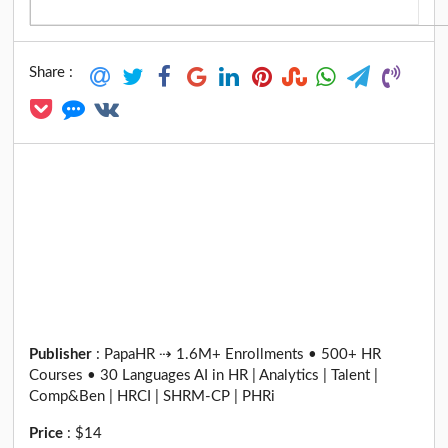
Share :
Publisher
:
PapaHR ⇢ 1.6M+ Enrollments • 500+ HR
Courses • 30 Languages AI in HR | Analytics | Talent |
Comp&Ben | HRCI | SHRM-CP | PHRi
Price
:
$14