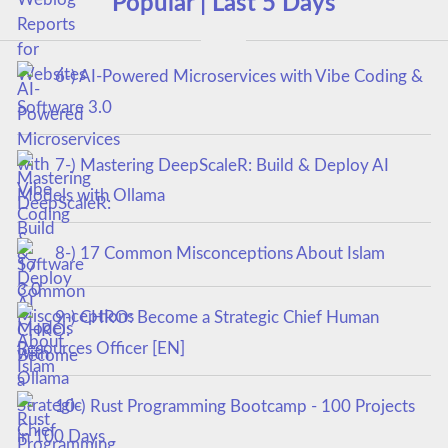
Popular | Last 5 Days
6-) AI-Powered Microservices with Vibe Coding &
Software 3.0
7-) Mastering DeepScaleR: Build & Deploy AI
Models with Ollama
8-) 17 Common Misconceptions About Islam
9-) CHRO: Become a Strategic Chief Human
Resources Officer [EN]
10-) Rust Programming Bootcamp - 100 Projects
in 100 Days