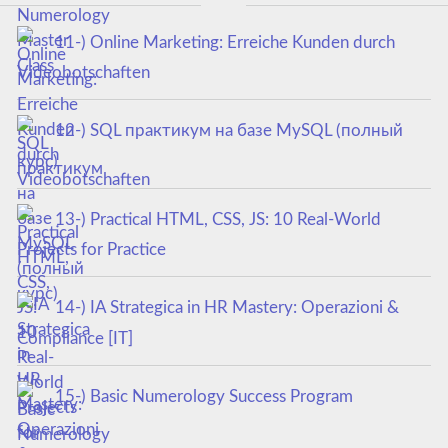
11-) Online Marketing: Erreiche Kunden durch
Videobotschaften
12-) SQL практикум на базе MySQL (полный
курс)
13-) Practical HTML, CSS, JS: 10 Real-World
Projects for Practice
14-) IA Strategica in HR Mastery: Operazioni &
Compliance [IT]
15-) Basic Numerology Success Program